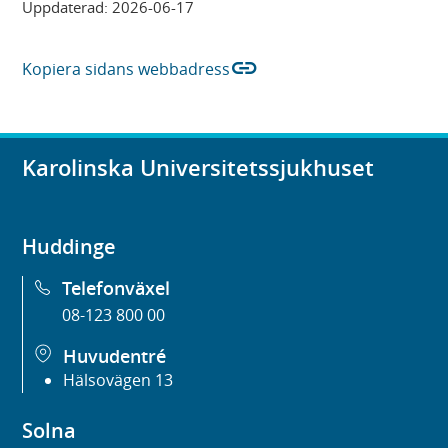
Uppdaterad:
2026-06-17
link
Kopiera sidans webbadress
Karolinska Universitetssjukhuset
Huddinge
Telefonväxel
08-123 800 00
Huvudentré
Hälsovägen 13
Solna