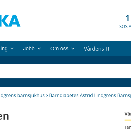
1
SOS 
Vårdens IT
ning
Jobb
Om oss
indgrens barnsjukhus
Barndiabetes Astrid Lindgrens Barns
en
Vå
Tem