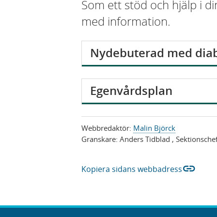
Som ett stöd och hjälp i 
med information.
V
Nydebuterad med diab
i
s
V
Egenvårdsplan
a
i
s
Webbredaktör:
Malin Björck
a
Granskare:
Anders Tidblad
, Sektionsche
link
Kopiera sidans webbadress