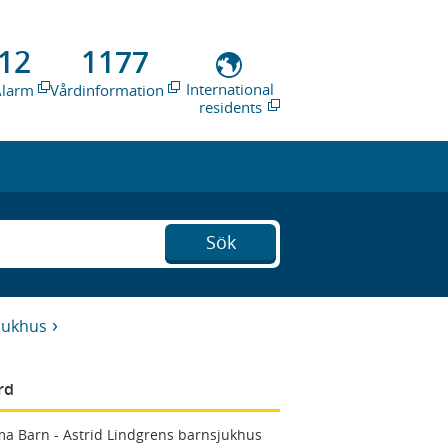
12
1177
International
Alarm
Vårdinformation
residents
Sök
jukhus
rd
a Barn - Astrid Lindgrens barnsjukhus