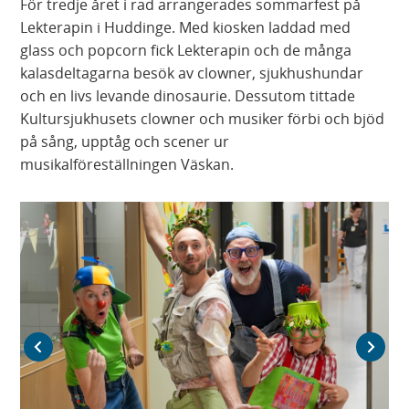
För tredje året i rad arrangerades sommarfest på
Lekterapin i Huddinge. Med kiosken laddad med
glass och popcorn fick Lekterapin och de många
kalasdeltagarna besök av clowner, sjukhushundar
och en livs levande dinosaurie. Dessutom tittade
Kultursjukhusets clowner och musiker förbi och bjöd
på sång, upptåg och scener ur
musikalföreställningen Väskan.
Föregående bild
Nästa