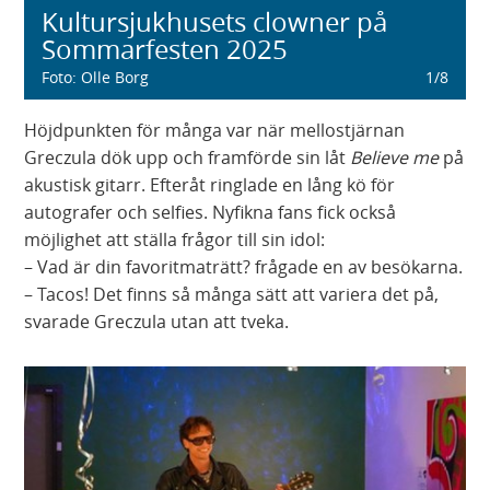
Kultursjukhusets clowner på
Sommarfesten 2025
Foto
:
Olle Borg
1
/
8
Höjdpunkten för många var när mellostjärnan
Greczula dök upp och framförde sin låt
Believe me
på
akustisk gitarr. Efteråt ringlade en lång kö för
autografer och selfies. Nyfikna fans fick också
möjlighet att ställa frågor till sin idol:
– Vad är din favoritmaträtt? frågade en av besökarna.
– Tacos! Det finns så många sätt att variera det på,
svarade Greczula utan att tveka.