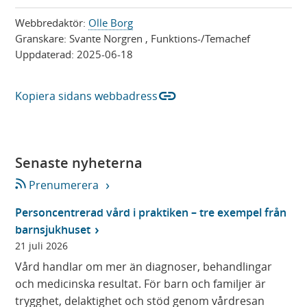
Webbredaktör:
Olle Borg
Granskare:
Svante Norgren
, Funktions-/Temachef
Uppdaterad:
2025-06-18
link
Kopiera sidans webbadress
Senaste nyheterna
Prenumerera
Personcentrerad vård i praktiken – tre exempel från
barnsjukhuset
21 juli 2026
Vård handlar om mer än diagnoser, behandlingar
och medicinska resultat. För barn och familjer är
trygghet, delaktighet och stöd genom vårdresan