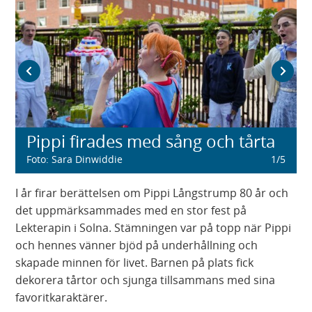
Föregående bild
Nästa
Pippi firades med sång och tårta
Foto
:
Sara Dinwiddie
1
/
5
I år firar berättelsen om Pippi Långstrump 80 år och
det uppmärksammades med en stor fest på
Lekterapin i Solna. Stämningen var på topp när Pippi
och hennes vänner bjöd på underhållning och
skapade minnen för livet. Barnen på plats fick
dekorera tårtor och sjunga tillsammans med sina
favoritkaraktärer.