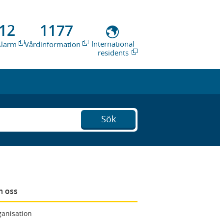
12
1177
International
Alarm
Vårdinformation
residents
Sök
 oss
anisation