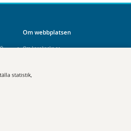
Om webbplatsen
-Ö
Om karolinska.se
Navigation och
hittbarhet
lla statistik,
Tillgänglighet
Om cookies