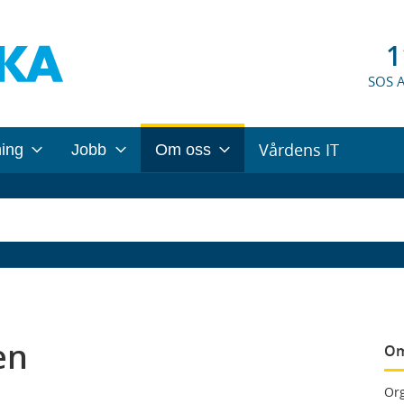
1
SOS 
Vårdens IT
ning
Jobb
Om oss
en
Om
Org