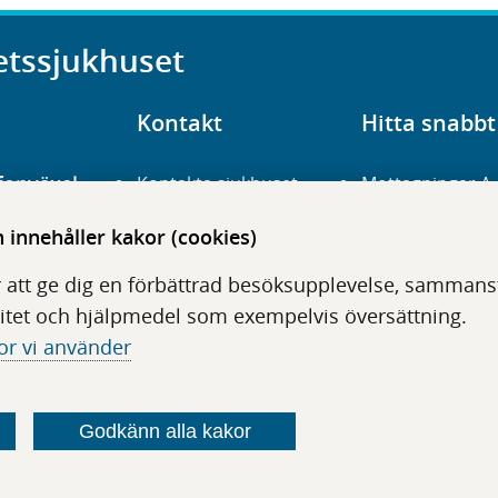
etssjukhuset
Kontakt
Hitta snabbt
fonväxel
Kontakta sjukhuset
Mottagningar A
23 700 00
Hitta hit
Frågor och svar
innehåller kakor (cookies)
För vårdgivare
Organisation
udentré
 att ge dig en förbättrad besöksupplevelse, sammanstä
niavägen 3
Press
Digitala tjänster
itet och hjälpmedel som exempelvis översättning.
or vi använder
Godkänn alla kakor