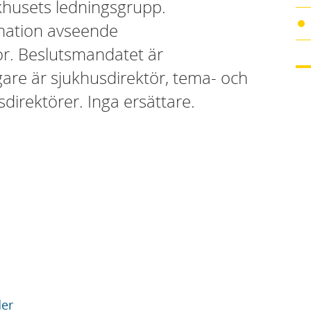
ukhusets ledningsgrupp.
rmation avseende
r. Beslutsmandatet är
gare är sjukhusdirektör, tema- och
direktörer. Inga ersättare.
der