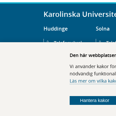
Karolinska Universit
Huddinge
Solna
Telefonväxel
Tele
08-123 800 00
08-1
Den här webbplatsen 
Huvudentré
Huv
Vi använder kakor för
Hälsovägen 13
Euge
nödvändig funktional
Läs mer om vilka kak
Följ oss i sociala medier
Hantera kakor
F
F
F
F
ö
ö
ö
ö