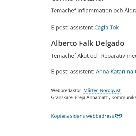
Temachef Inflammation och Åld
E-post: assistent
Cagla Tok
Alberto Falk Delgado
Temachef Akut och Reparativ me
E-post: assistent:
Anna Katariina 
Webbredaktör:
Mårten Nordqvist
Granskare:
Freja Annamatz
, Kommunikat
link
Kopiera sidans webbadress