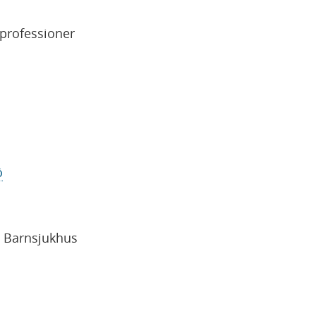
professioner
ö
s Barnsjukhus