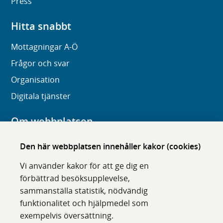
Press
Hitta snabbt
Mottagningar A-Ö
Frågor och svar
Organisation
Digitala tjänster
Om webbplatsen
Om karolinska.se
Den här webbplatsen innehåller kakor (cookies)
Navigation och hittbarhet
Vi använder kakor för att ge dig en
Tillgänglighet
förbättrad besöksupplevelse,
sammanställa statistik, nödvändig
Om cookies
funktionalitet och hjälpmedel som
exempelvis översättning.
Följ oss i sociala medier