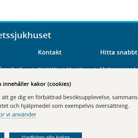
etssjukhuset
Kontakt
Hitta snabbt
fonväxel
Kontakta sjukhuset
Mottagningar A
23 700 00
Hitta hit
Frågor och svar
innehåller kakor (cookies)
För vårdgivare
Organisation
udentré
 att ge dig en förbättrad besöksupplevelse, sammanstä
niavägen 3
Press
Digitala tjänster
itet och hjälpmedel som exempelvis översättning.
or vi använder
Godkänn alla kakor