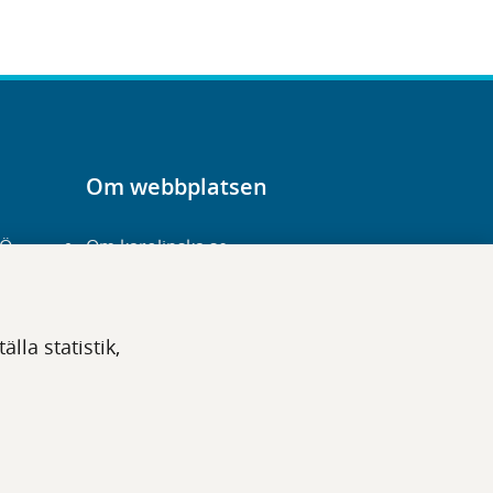
Om webbplatsen
-Ö
Om karolinska.se
Navigation och
hittbarhet
lla statistik,
Tillgänglighet
Om cookies