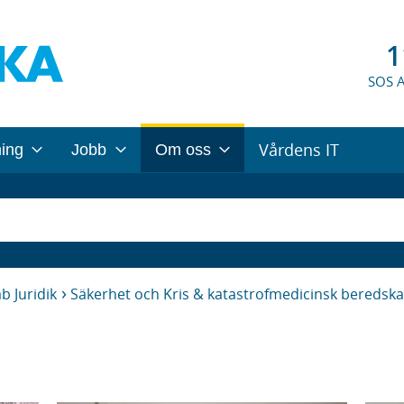
1
SOS 
Vårdens IT
ning
Jobb
Om oss
b Juridik
Säkerhet och Kris & katastrofmedicinsk beredsk