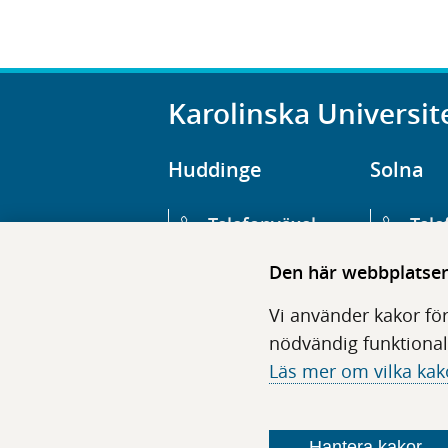
Karolinska Universit
Huddinge
Solna
Telefonväxel
Tele
08-123 800 00
08-1
Den här webbplatsen 
Huvudentré
Huv
Vi använder kakor för
Hälsovägen 13
Euge
nödvändig funktional
Läs mer om vilka kak
Följ oss i sociala medier
Hantera kakor