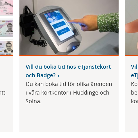
Vill du boka tid hos eTjänstekort
Vi
och Badge?
eT
Du kan boka tid för olika ärenden
Ko
att
i våra kortkontor i Huddinge och
be
Solna.
ko