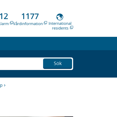
12
1177
International
Alarm
Vårdinformation
residents
Sök
ap