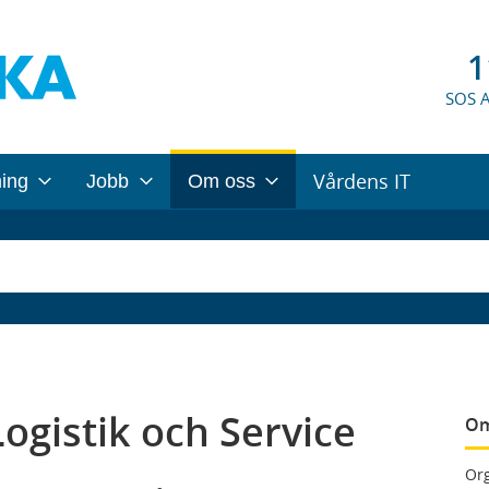
1
SOS 
Vårdens IT
ning
Jobb
Om oss
Logistik och Service
Om
Org