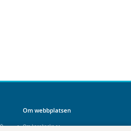
Om webbplatsen
-Ö
Om karolinska.se