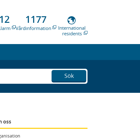
12
1177
International
Alarm
Vårdinformation
residents
Sök
 oss
anisation