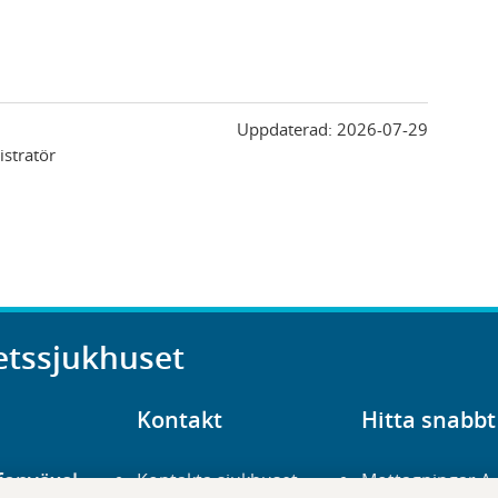
Uppdaterad:
2026-07-29
stratör
etssjukhuset
Kontakt
Hitta snabbt
fonväxel
Kontakta sjukhuset
Mottagningar A