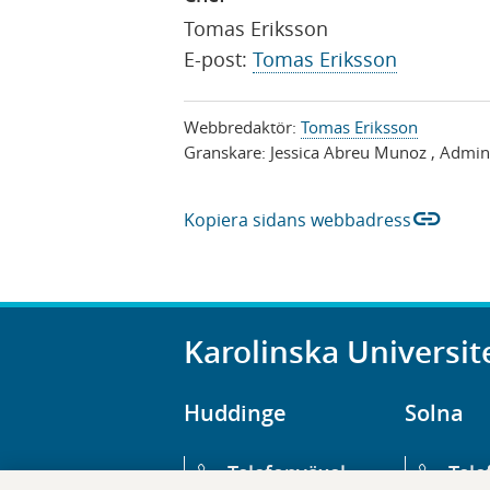
Tomas Eriksson
E-post:
Tomas Eriksson
Webbredaktör:
Tomas Eriksson
Granskare:
Jessica Abreu Munoz
, Admini
link
Kopiera sidans webbadress
Karolinska Universit
Huddinge
Solna
Telefonväxel
Tele