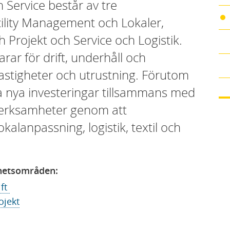
h Service består av tre
lity Management och Lokaler,
h Projekt och Service och Logistik.
rar för drift, underhåll och
fastigheter och utrustning. Förutom
 nya investeringar tillsammans med
 verksamheter genom att
lokalanpassning, logistik, textil och
hetsområden:
ift
ojekt