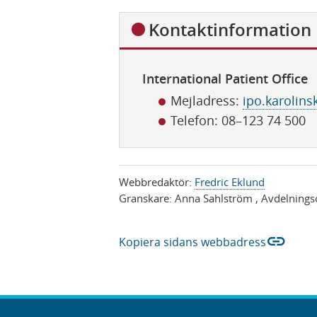
D
Kontaktinformation
ö
l
International Patient Office
j
Mejladress:
ipo.karolin
Telefon: 08–123 74 500
Webbredaktör:
Fredric Eklund
Granskare:
Anna Sahlström
, Avdelnings
link
Kopiera sidans webbadress