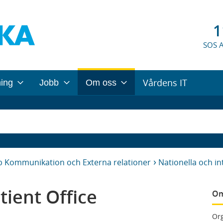
1
SOS 
Vårdens IT
ning
Jobb
Om oss
b Kommunikation och Externa relationer
Nationella och in
tient Office
Om
Org