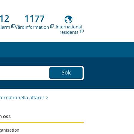
12
1177
International
Alarm
Vårdinformation
residents
Sök
ternationella affärer
 oss
anisation