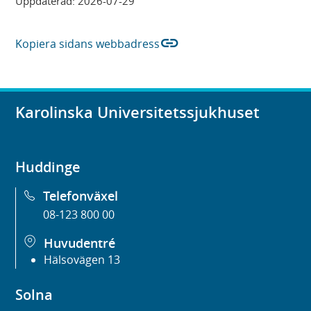
Uppdaterad:
2026-07-29
link
Kopiera sidans webbadress
Karolinska Universitetssjukhuset
Huddinge
Telefonväxel
08-123 800 00
Huvudentré
Hälsovägen 13
Solna