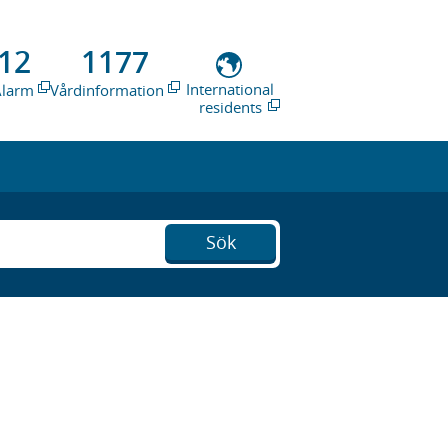
12
1177
International
Alarm
Vårdinformation
residents
Sök