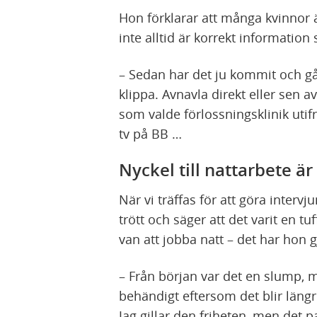
Hon förklarar att många kvinnor ä
inte alltid är korrekt information s
– Sedan har det ju kommit och gå
klippa. Avnavla direkt eller sen a
som valde förlossningsklinik utif
tv på BB …
Nyckel till nattarbete är
När vi träffas för att göra intervj
trött och säger att det varit en tu
van att jobba natt – det har hon 
– Från början var det en slump, 
behändigt eftersom det blir län
Jag gillar den friheten, men det pa