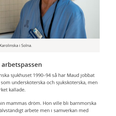
Karolinska i Solna.
å arbetspassen
ska sjukhuset 1990–94 så har Maud jobbat
lt som undersköterska och sjuksköterska, men
rket kallade.
 min mammas dröm. Hon ville bli barnmorska
 självständigt arbete men i samverkan med