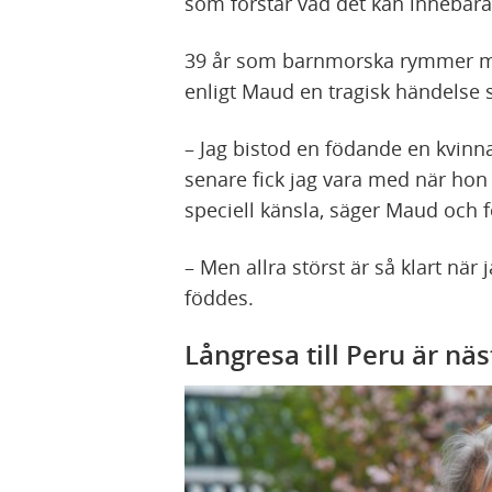
som förstår vad det kan innebära
39 år som barnmorska rymmer må
enligt Maud en tragisk händelse so
– Jag bistod en födande en kvinna
senare fick jag vara med när hon 
speciell känsla, säger Maud och f
– Men allra störst är så klart nä
föddes.
Långresa till Peru är näs