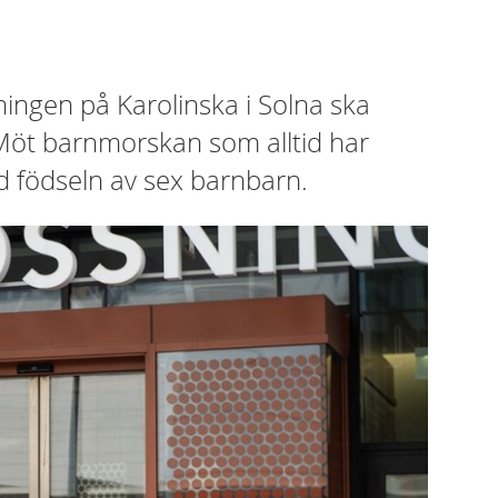
sningen på Karolinska i Solna ska
Möt barnmorskan som alltid har
id födseln av sex barnbarn.