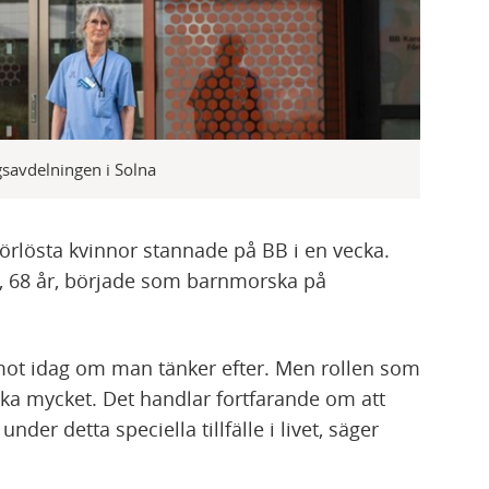
gsavdelningen i Solna
förlösta kvinnor stannade på BB i en vecka.
, 68 år, började som barnmorska på
d mot idag om man tänker efter. Men rollen som
ika mycket. Det handlar fortfarande om att
er detta speciella tillfälle i livet, säger