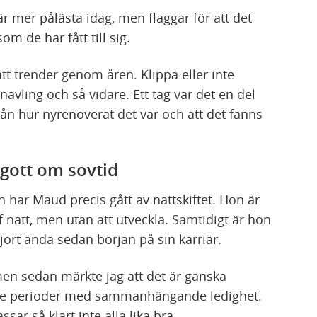
r mer pålästa idag, men flaggar för att det
om de har fått till sig.
tt trender genom åren. Klippa eller inte
vnavling och så vidare. Ett tag var det en del
rån hur nyrenoverat det var och att det fanns
 gott om sovtid
un har Maud precis gått av nattskiftet. Hon är
ff natt, men utan att utveckla. Samtidigt är hon
gjort ända sedan början på sin karriär.
men sedan märkte jag att det är ganska
gre perioder med sammanhängande ledighet.
ssar så klart inte alla lika bra.