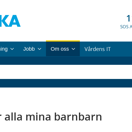
1
SOS 
Vårdens IT
ning
Jobb
Om oss
r alla mina barnbarn