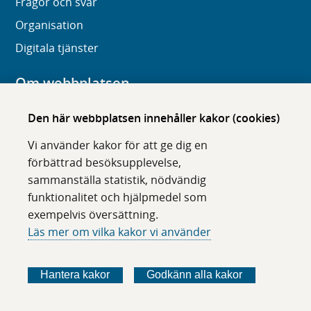
Frågor och svar
Organisation
Digitala tjänster
Om webbplatsen
Om karolinska.se
Den här webbplatsen innehåller kakor (cookies)
Navigation och hittbarhet
Vi använder kakor för att ge dig en
Tillgänglighet
förbättrad besöksupplevelse,
sammanställa statistik, nödvändig
Om cookies
funktionalitet och hjälpmedel som
exempelvis översättning.
Följ oss i sociala medier
Läs mer om vilka kakor vi använder
F
F
F
F
ö
ö
ö
ö
Hantera kakor
Godkänn alla kakor
l
l
l
l
j
j
j
j