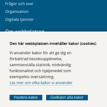
Frågor och svar
Organisation
Digitala tjänster
Om webbplatsen
Om karolinska.se
Den här webbplatsen innehåller kakor (cookies)
Navigation och hittbarhet
Vi använder kakor för att ge dig en
Tillgänglighet
förbättrad besöksupplevelse,
sammanställa statistik, nödvändig
Om cookies
funktionalitet och hjälpmedel som
exempelvis översättning.
Följ oss i sociala medier
Läs mer om vilka kakor vi använder
F
F
F
F
ö
ö
ö
ö
Hantera kakor
Godkänn alla kakor
l
l
l
l
j
j
j
j