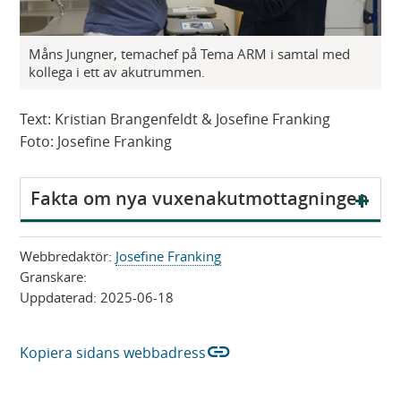
Måns Jungner, temachef på Tema ARM i samtal med
kollega i ett av akutrummen.
Text: Kristian Brangenfeldt & Josefine Franking
Foto: Josefine Franking
V
Fakta om nya vuxenakutmottagningen
i
s
Webbredaktör:
Josefine Franking
a
Granskare:
Uppdaterad:
2025-06-18
link
Kopiera sidans webbadress