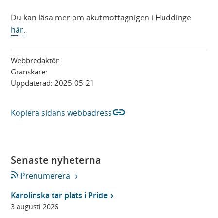
Du kan läsa mer om akutmottagnigen i Huddinge
här.
Webbredaktör:
Granskare:
Uppdaterad:
2025-05-21
link
Kopiera sidans webbadress
Senaste nyheterna
Prenumerera
Karolinska tar plats i Pride
3 augusti 2026