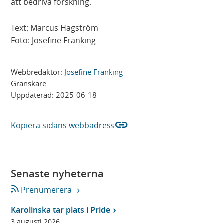
att bedriva forskning.
Text: Marcus Hagström
Foto: Josefine Franking
Webbredaktör:
Josefine Franking
Granskare:
Uppdaterad:
2025-06-18
link
Kopiera sidans webbadress
Senaste nyheterna
Prenumerera
Karolinska tar plats i Pride
3 augusti 2026