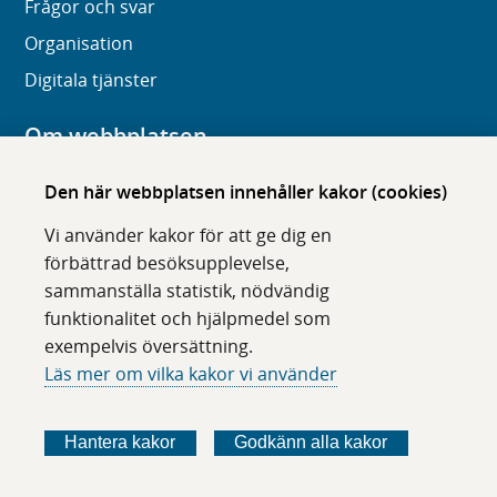
Frågor och svar
Organisation
Digitala tjänster
Om webbplatsen
Om karolinska.se
Den här webbplatsen innehåller kakor (cookies)
Navigation och hittbarhet
Vi använder kakor för att ge dig en
Tillgänglighet
förbättrad besöksupplevelse,
sammanställa statistik, nödvändig
Om cookies
funktionalitet och hjälpmedel som
exempelvis översättning.
Följ oss i sociala medier
Läs mer om vilka kakor vi använder
F
F
F
F
ö
ö
ö
ö
Hantera kakor
Godkänn alla kakor
l
l
l
l
j
j
j
j