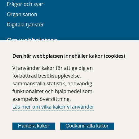
Frågor och svar
Organisation
Digitala tjänster
Om webbplatsen
Om karolinska.se
Den här webbplatsen innehåller kakor (cookies)
Navigation och hittbarhet
Vi använder kakor för att ge dig en
Tillgänglighet
förbättrad besöksupplevelse,
sammanställa statistik, nödvändig
Om cookies
funktionalitet och hjälpmedel som
exempelvis översättning.
Följ oss i sociala medier
Läs mer om vilka kakor vi använder
F
F
F
F
ö
ö
ö
ö
Hantera kakor
Godkänn alla kakor
l
l
l
l
j
j
j
j