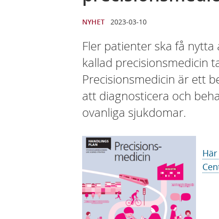
NYHET
2023-03-10
Fler patienter ska få nytt
kallad precisionsmedicin t
Precisionsmedicin är ett b
att diagnosticera och beha
ovanliga sjukdomar.
Här
Cen