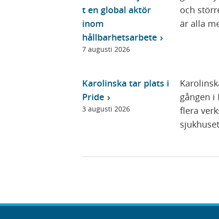
t en global aktör
och störr
inom
är alla me
hållbarhetsarbete
7 augusti 2026
Karolinska tar plats i
Karolinsk
Pride
gången i 
3 augusti 2026
flera ver
sjukhusets