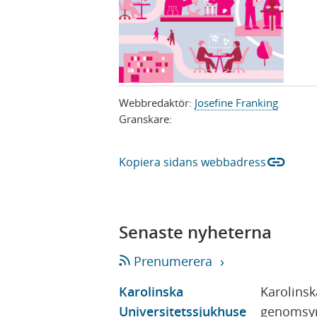
Webbredaktör:
Josefine Franking
Granskare:
link
Kopiera sidans webbadress
Senaste nyheterna
Prenumerera
Karolinska
Karolinsk
Universitetssjukhuse
genomsyr