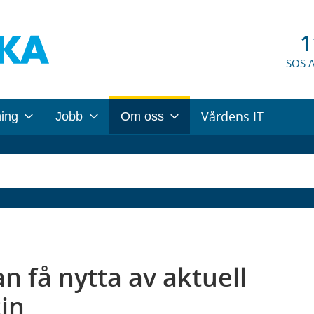
1
SOS 
Vårdens IT
ning
Jobb
Om oss
an få nytta av aktuell
in