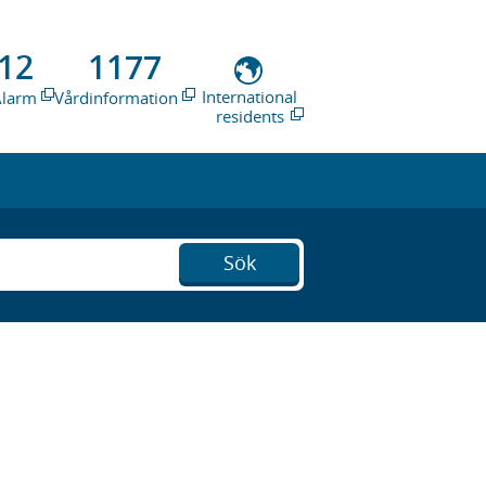
12
1177
International
Alarm
Vårdinformation
residents
Sök