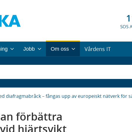
1
SOS 
Vårdens IT
ning
Jobb
Om oss
d diafragmabråck – fångas upp av europeiskt nätverk för s
an förbättra
id hjärtsvikt