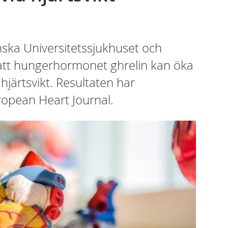
inska Universitetssjukhuset och
r att hungerhormonet ghrelin kan öka
järtsvikt. Resultaten har
uropean Heart Journal.