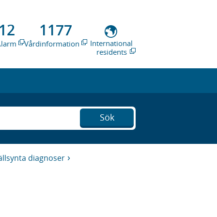
12
1177
International
Alarm
Vårdinformation
residents
Sök
ällsynta diagnoser