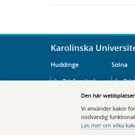
Karolinska Universit
Huddinge
Solna
Telefonväxel
Tele
08-123 800 00
08-1
Den här webbplatsen 
Huvudentré
Huv
Vi använder kakor för
Hälsovägen 13
Euge
nödvändig funktional
Läs mer om vilka kak