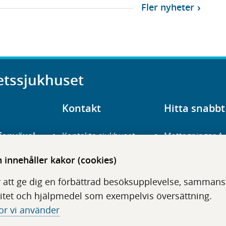
Fler nyheter
etssjukhuset
Kontakt
Hitta snabbt
fonväxel
Kontakta sjukhuset
Mottagningar A
23 700 00
Hitta hit
Frågor och svar
innehåller kakor (cookies)
För vårdgivare
Organisation
udentré
 att ge dig en förbättrad besöksupplevelse, sammanstä
niavägen 3
Press
Digitala tjänster
itet och hjälpmedel som exempelvis översättning.
or vi använder