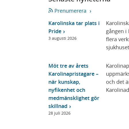
y
t
Prenumerera
t
Karolinska tar plats i
Karolinsk
f
Pride
gången i 
ö
3 augusti 2026
flera ver
n
sjukhusets
s
t
Möt tre av årets
Karolinapr
e
Karolinapristagare –
uppmärks
r
när kunskap,
och det 
)
nyfikenhet och
Karolinad
medmänsklighet gör
skillnad
28 juli 2026