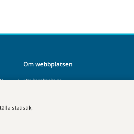
Om webbplatsen
-Ö
Om karolinska.se
Navigation och
hittbarhet
lla statistik,
Tillgänglighet
Om cookies