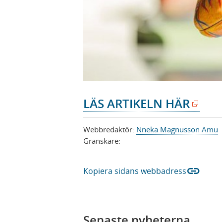
(
LÄS ARTIKELN HÄR
ö
p
Webbredaktör:
Nneka Magnusson Amu
Granskare:
p
n
link
a
Kopiera sidans webbadress
s
i
n
Senaste nyheterna