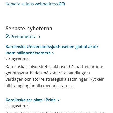
link
Kopiera sidans webbadress
i
n
y
t
Senaste nyheterna
t
f
Prenumerera
ö
Karolinska Universitetssjukhuset en global aktör
n
inom hållbarhetsarbete
s
7 augusti 2026
t
Karolinska Universitetssjukhuset hållbarhetsarbete
e
genomsyrar både små konkreta handlingar i
r
vardagen och större strategiska satsningar. Nyckeln
)
till framgång är alla medarbetare. ...
Karolinska tar plats i Pride
3 augusti 2026