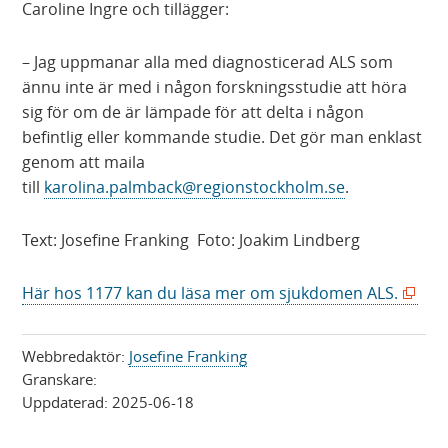
Caroline Ingre och tillägger:
– Jag uppmanar alla med diagnosticerad ALS som
ännu inte är med i någon forskningsstudie att höra
sig för om de är lämpade för att delta i någon
befintlig eller kommande studie. Det gör man enklast
genom att maila
till
karolina.palmback@regionstockholm.se
.
Text: Josefine Franking Foto: Joakim Lindberg
(
Här hos 1177 kan du läsa mer om sjukdomen ALS.
ö
p
Webbredaktör:
Josefine Franking
p
Granskare:
n
Uppdaterad:
2025-06-18
a
s