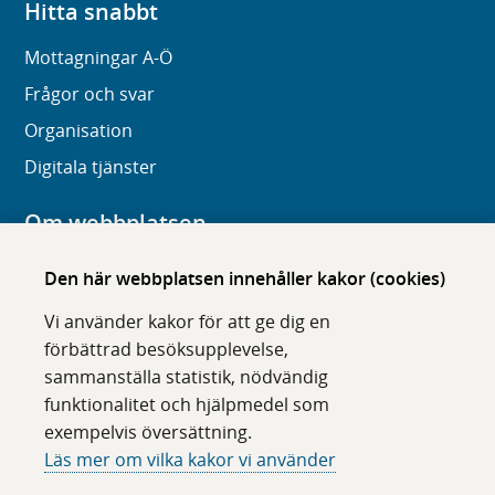
Hitta snabbt
Mottagningar A-Ö
Frågor och svar
Organisation
Digitala tjänster
Om webbplatsen
Om karolinska.se
Den här webbplatsen innehåller kakor (cookies)
Navigation och hittbarhet
Vi använder kakor för att ge dig en
Tillgänglighet
förbättrad besöksupplevelse,
sammanställa statistik, nödvändig
Om cookies
funktionalitet och hjälpmedel som
exempelvis översättning.
Följ oss i sociala medier
Läs mer om vilka kakor vi använder
F
F
F
F