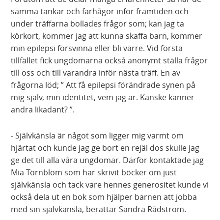
samma tankar och farhågor inför framtiden och
under träffarna bollades frågor som; kan jag ta
körkort, kommer jag att kunna skaffa barn, kommer
min epilepsi försvinna eller bli värre. Vid första
tillfället fick ungdomarna också anonymt ställa frågor
till oss och till varandra inför nästa träff. En av
frågorna löd; ” Att få epilepsi förändrade synen på
mig själv, min identitet, vem jag är. Kanske känner
andra likadant? ”.
- Självkänsla är något som ligger mig varmt om
hjärtat och kunde jag ge bort en rejäl dos skulle jag
ge det till alla våra ungdomar. Därför kontaktade jag
Mia Törnblom som har skrivit böcker om just
självkänsla och tack vare hennes generositet kunde vi
också dela ut en bok som hjälper barnen att jobba
med sin självkänsla, berättar Sandra Rådström.