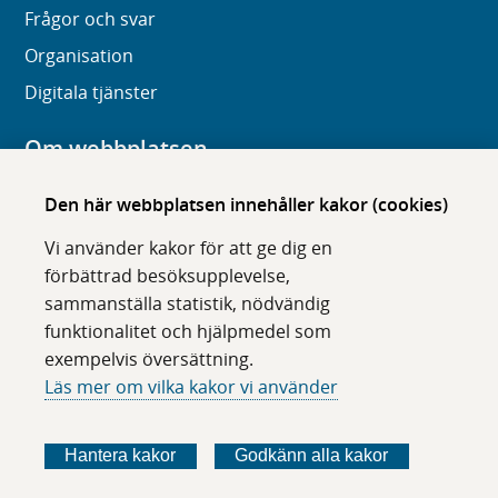
Frågor och svar
Organisation
Digitala tjänster
Om webbplatsen
Om karolinska.se
Den här webbplatsen innehåller kakor (cookies)
Navigation och hittbarhet
Vi använder kakor för att ge dig en
Tillgänglighet
förbättrad besöksupplevelse,
sammanställa statistik, nödvändig
Om cookies
funktionalitet och hjälpmedel som
exempelvis översättning.
Följ oss i sociala medier
Läs mer om vilka kakor vi använder
F
F
F
F
ö
ö
ö
ö
Hantera kakor
Godkänn alla kakor
l
l
l
l
j
j
j
j