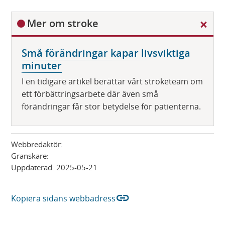
D
Mer om stroke
ö
l
Små förändringar kapar livsviktiga
j
minuter
I en tidigare artikel berättar vårt stroketeam om
ett förbättringsarbete där även små
förändringar får stor betydelse för patienterna.
Webbredaktör:
Granskare:
Uppdaterad:
2025-05-21
link
Kopiera sidans webbadress