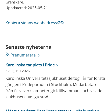
Granskare:
Uppdaterad:
2025-05-21
link
Kopiera sidans webbadress
Senaste nyheterna
Prenumerera
Karolinska tar plats i Pride
3 augusti 2026
Karolinska Universitetssjukhuset deltog i år för första
gången i Prideparaden i Stockholm. Medarbetare
från flera verksamheter gick tillsammans och visade
sjukhusets tydliga stöd ...
Möt tre av årets Karolinapristagare – när kunskap,