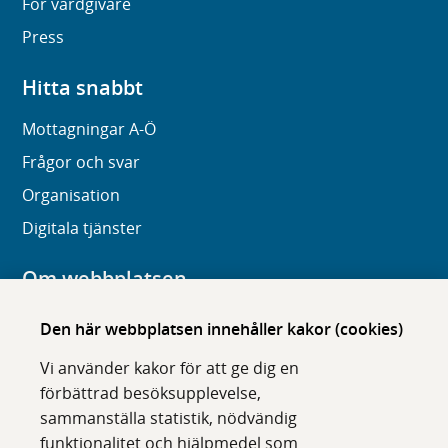
För vårdgivare
Press
Hitta snabbt
Mottagningar A-Ö
Frågor och svar
Organisation
Digitala tjänster
Om webbplatsen
Om karolinska.se
Den här webbplatsen innehåller kakor (cookies)
Navigation och hittbarhet
Vi använder kakor för att ge dig en
Tillgänglighet
förbättrad besöksupplevelse,
sammanställa statistik, nödvändig
Om cookies
funktionalitet och hjälpmedel som