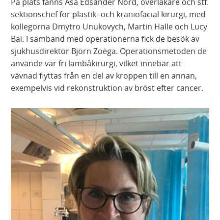
På plats fanns Åsa Edsander Nord, överläkare och stf.
sektionschef för plastik- och kraniofacial kirurgi, med
kollegorna Dmytro Unukovych, Martin Halle och Lucy
Bai. I samband med operationerna fick de besök av
sjukhusdirektör Björn Zoëga. Operationsmetoden de
använde var fri lambåkirurgi, vilket innebär att
vävnad flyttas från en del av kroppen till en annan,
exempelvis vid rekonstruktion av bröst efter cancer.