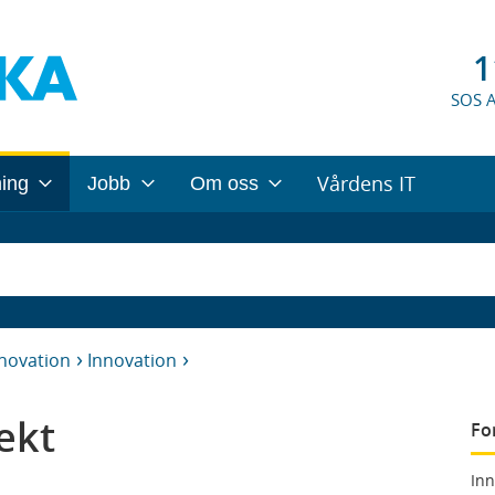
1
SOS 
Vårdens IT
ning
Jobb
Om oss
nnovation
Innovation
ekt
Fo
Inn