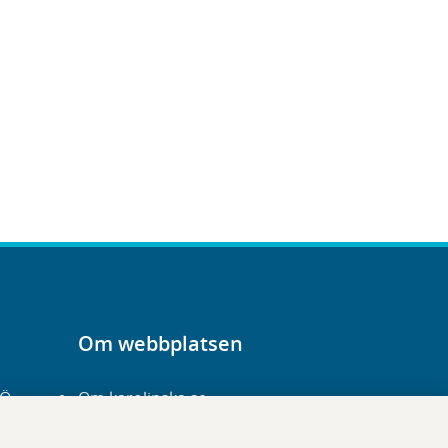
Om webbplatsen
-Ö
Om karolinska.se
Navigation och