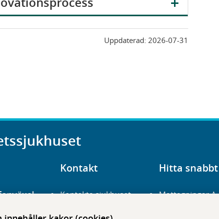
novationsprocess
Uppdaterad:
2026-07-31
etssjukhuset
Kontakt
Hitta snabbt
fonväxel
Kontakta sjukhuset
Mottagningar A
23 700 00
Hitta hit
Frågor och svar
innehåller kakor (cookies)