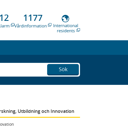
12
1177
International
Alarm
Vårdinformation
residents
Sök
rskning, Utbildning och Innovation
ovation