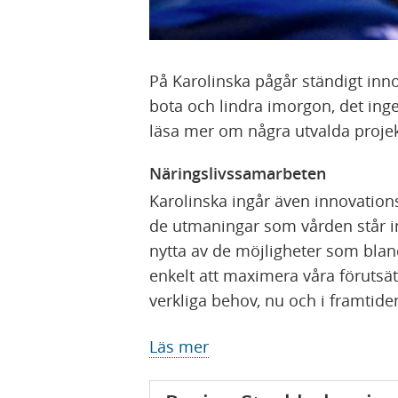
På Karolinska pågår ständigt inno
bota och lindra imorgon, det ing
läsa mer om några utvalda proje
Näringslivssamarbeten
Karolinska ingår även innovatio
de utmaningar som vården står in
nytta av de möjligheter som bland
enkelt att maximera våra förutsät
verkliga behov, nu och i framtide
Läs mer