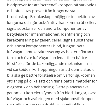
blodprover för att ”screena” kroppen på sarkoidos
och oftast tas prover från lungorna via
bronkoskop. Bronkoskopi möjliggör inspektion av
lungorna och gör också att vi kan komma åt celler,
signalsubstanser och andra komponenter av
betydelse för inflammationen. Identifiering och
karakterisering av gener, celler, signalsubstanser
och andra komponenter i blod, lungor, övre
luftvägar samt karakterisering av bakteriefloran i
tarm och övre luftvägar kan leda till en bättre
förståelse för de bakomliggande mekanismerna
vid sarkoidos. Förhoppningen är att denna studie
bl a ska ge bättre förståelse om varför sjukdomen
yttrar sig på olika sätt och finna bättre metoder för
diagnostik och behandling. Detta planeras ske
genom att korrelera fynden från blod, lungor, övre
luftvägar och avföringen med sjukdomsförloppet,
d v s vilka organ som drabbas, lungfunktion,