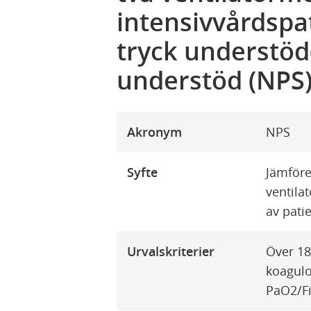
intensivvårdspa
tryck understöd
understöd (NPS
Akronym
NPS
Syfte
Jämföre
ventila
av pati
Urvalskriterier
Över 18
koagulo
PaO2/Fi