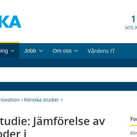
1
SOS 
Vårdens IT
ning
Jobb
Om oss
nnovation
Kliniska studier
udie: Jämförelse av
Fo
der i
Kli