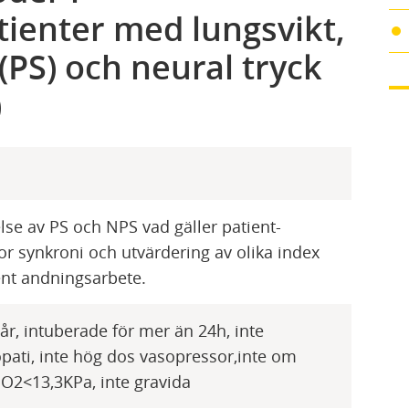
tienter med lungsvikt,
(PS) och neural tryck
)
lse av PS och NPS vad gäller patient-
tor synkroni och utvärdering av olika index
ent andningsarbete.
år, intuberade för mer än 24h, inte
pati, inte hög dos vasopressor,inte om
O2<13,3KPa, inte gravida