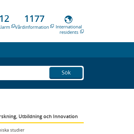
12
1177
International
Alarm
Vårdinformation
residents
Sök
rskning, Utbildning och Innovation
niska studier