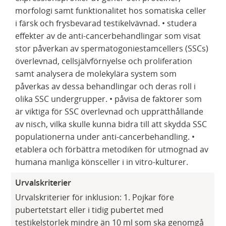
morfologi samt funktionalitet hos somatiska celler
i färsk och frysbevarad testikelvävnad. • studera
effekter av de anti-cancerbehandlingar som visat
stor påverkan av spermatogoniestamcellers (SSCs)
överlevnad, cellsjälvförnyelse och proliferation
samt analysera de molekylära system som
påverkas av dessa behandlingar och deras roll i
olika SSC undergrupper. • påvisa de faktorer som
är viktiga för SSC överlevnad och upprätthållande
av nisch, vilka skulle kunna bidra till att skydda SSC
populationerna under anti-cancerbehandling. •
etablera och förbättra metodiken för utmognad av
humana manliga könsceller i in vitro-kulturer.
Urvalskriterier
Urvalskriterier för inklusion: 1. Pojkar före
pubertetstart eller i tidig pubertet med
testikelstorlek mindre än 10 ml som ska genomgå