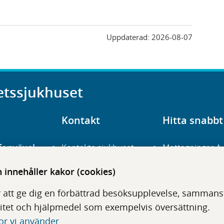
Uppdaterad:
2026-08-07
etssjukhuset
Kontakt
Hitta snabbt
fonväxel
Kontakta sjukhuset
Mottagningar A
23 700 00
Hitta hit
Frågor och svar
innehåller kakor (cookies)
För vårdgivare
Organisation
udentré
 att ge dig en förbättrad besöksupplevelse, sammanstä
niavägen 3
Press
Digitala tjänster
itet och hjälpmedel som exempelvis översättning.
or vi använder