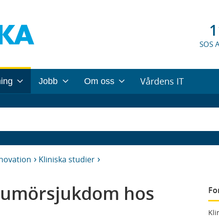
1
SOS 
Vårdens IT
ning
Jobb
Om oss
nnovation
Kliniska studier
 tumörsjukdom hos
Fo
Kli