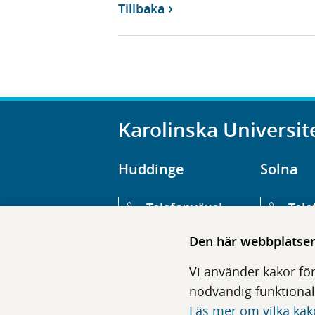
Tillbaka
Karolinska Universit
Huddinge
Solna
Telefonväxel
Tele
08-123 800 00
08-1
Den här webbplatsen 
Huvudentré
Huv
Vi använder kakor för
Hälsovägen 13
Euge
nödvändig funktional
Läs mer om vilka kak