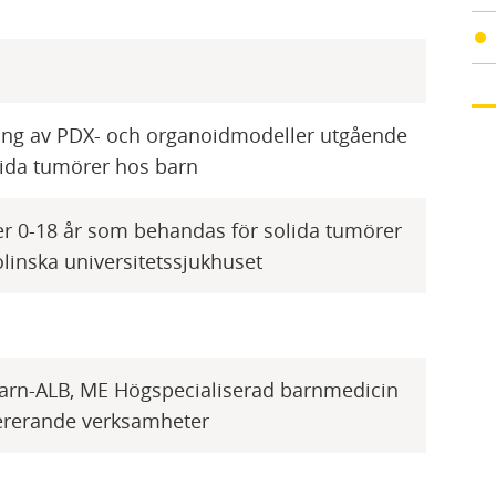
ing av PDX- och organoidmodeller utgående
lida tumörer hos barn
er 0-18 år som behandas för solida tumörer
olinska universitetssjukhuset
rn-ALB, ME Högspecialiserad barnmedicin
ererande verksamheter