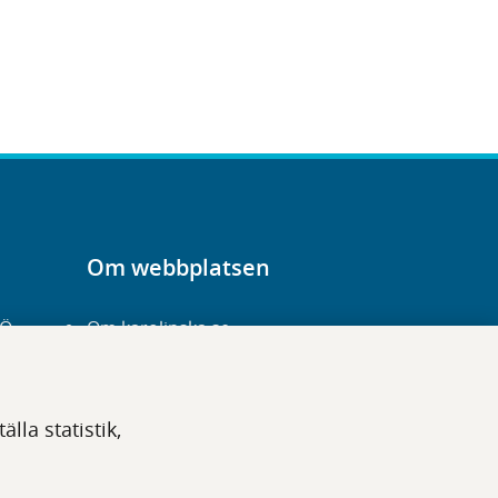
Om webbplatsen
-Ö
Om karolinska.se
Navigation och
hittbarhet
lla statistik,
Tillgänglighet
Om cookies