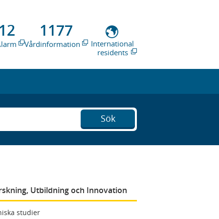
12
1177
International
Alarm
Vårdinformation
residents
Sök
rskning, Utbildning och Innovation
niska studier