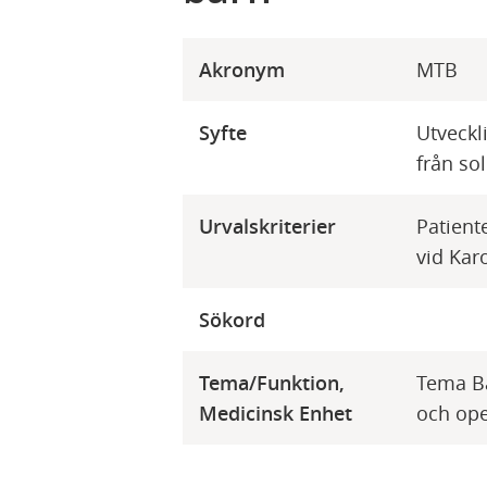
Akronym
MTB
Syfte
Utveckl
från so
Urvalskriterier
Patient
vid Kar
Sökord
Tema/Funktion,
Tema Ba
Medicinsk Enhet
och op