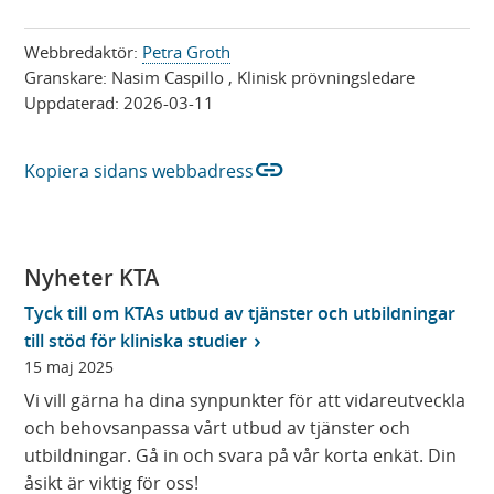
ö
p
p
p
Webbredaktör:
Petra Groth
p
n
Granskare:
Nasim Caspillo
, Klinisk prövningsledare
n
a
Uppdaterad:
2026-03-11
a
s
s
i
link
Kopiera sidans webbadress
i
n
n
y
y
t
t
t
Nyheter KTA
t
f
f
ö
Tyck till om KTAs utbud av tjänster och utbildningar
ö
n
till stöd för kliniska studier
n
s
15 maj 2025
s
t
Vi vill gärna ha dina synpunkter för att vidareutveckla
t
e
och behovsanpassa vårt utbud av tjänster och
e
r
utbildningar. Gå in och svara på vår korta enkät. Din
r
)
åsikt är viktig för oss!