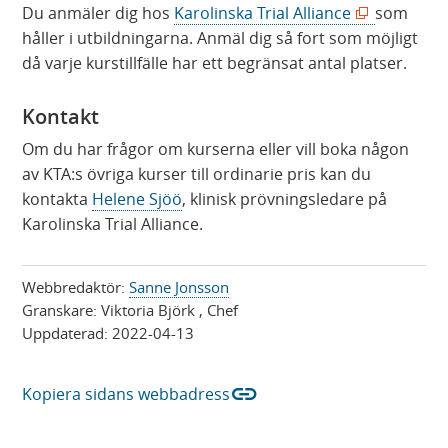
y
p
(
Du anmäler dig hos
Karolinska Trial Alliance
som
t
p
ö
håller i utbildningarna. Anmäl dig så fort som möjligt
t
n
p
då varje kurstillfälle har ett begränsat antal platser.
f
a
p
ö
s
n
Kontakt
n
i
a
Om du har frågor om kurserna eller vill boka någon
s
n
s
av KTA:s övriga kurser till ordinarie pris kan du
t
y
i
kontakta
Helene Sjöö
, klinisk prövningsledare på
e
t
n
Karolinska Trial Alliance.
r
t
y
)
f
t
ö
t
Webbredaktör:
Sanne Jonsson
n
Granskare:
Viktoria Björk
, Chef
f
Uppdaterad:
2022-04-13
s
ö
t
n
e
s
link
Kopiera sidans webbadress
r
t
)
e