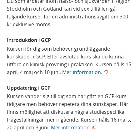
Du som arbetar inom hälso- och sjukvården i Region
Stockholm och Gotland kan vid sex tillfällen gå
följande kurser för en administrationsavgift om 300
kr exklusive moms:
Introduktion i GCP
Kursen för dig som behöver grundläggande
kunskaper i GCP. Efter avslutad kurs ska du kunna
utföra en klinisk prövning i praktiken. Kursen hålls 15
(
april, 4 maj och 10 juni.
Mer information.
ö
p
Uppdatering i GCP
p
Kursen vänder sig till dig som har gått en GCP-kurs
n
tidigare men behöver repetera dina kunskaper. Här
a
finns möjlighet att diskutera några studiespecifika
s
frågeställningar mer ingående. Kursen hålls 16 mars,
i
(
20 april och 3 juni.
Mer information.
n
ö