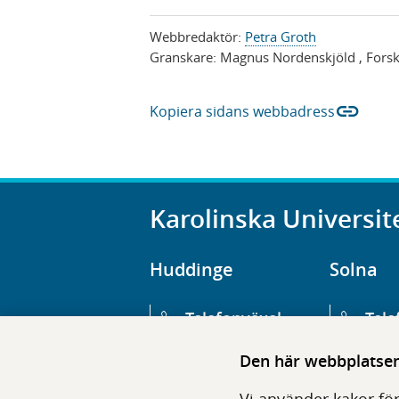
Webbredaktör:
Petra Groth
Granskare:
Magnus Nordenskjöld
, Fors
link
Kopiera sidans webbadress
Karolinska Universit
Huddinge
Solna
Telefonväxel
Tele
08-123 800 00
08-1
Den här webbplatsen 
Huvudentré
Huv
Vi använder kakor för