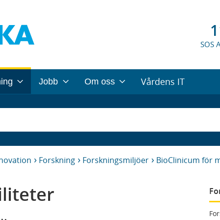
1
SOS 
Vårdens IT
ning
Jobb
Om oss
nnovation
Forskning
Forskningsmiljöer
BioClinicum för 
liteter
Fo
For