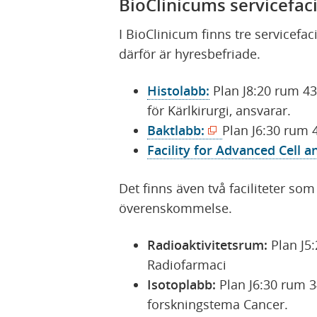
BioClinicums servicefaci
I BioClinicum finns tre servicefac
därför är hyresbefriade.
Histolabb:
Plan J8:20 rum 43
för Kärlkirurgi, ansvarar.
(
Baktlabb:
Plan J6:30 rum 
ö
Facility for Advanced Cell a
p
Det finns även två faciliteter so
p
överenskommelse.
n
a
Radioaktivitetsrum:
Plan J5
s
Radiofarmaci
i
Isotoplabb:
Plan J6:30 rum 3
n
forskningstema Cancer.
y