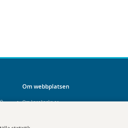
Om webbplatsen
-Ö
Om karolinska.se
Navigation och
hittbarhet
lla statistik,