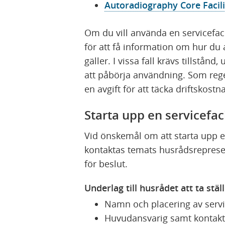
Autoradiography Core Facili
t
t
Om du vill använda en servicefaci
f
för att få information om hur du 
ö
gäller. I vissa fall krävs tillstånd
n
att påbörja användning. Som reg
s
en avgift för att täcka driftskostn
t
e
Starta upp en servicefaci
r
)
Vid önskemål om att starta upp en
kontaktas temats husrådsrepresen
för beslut.
Underlag till husrådet att ta ställ
Namn och placering av servic
Huvudansvarig samt kontaktp