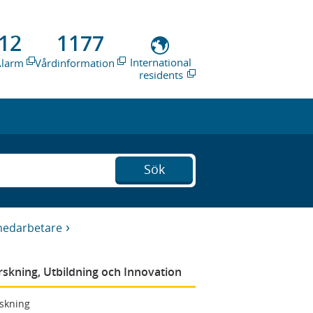
12
1177
International
Alarm
Vårdinformation
residents
Sök
medarbetare
rskning, Utbildning och Innovation
skning