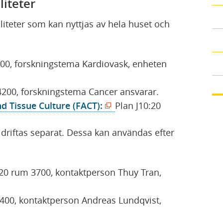
liteter
iliteter som kan nyttjas av hela huset och
00, forskningstema Kardiovask, enheten
4200, forskningstema Cancer ansvarar.
(
nd Tissue Culture (FACT):
Plan J10:20
ö
m driftas separat. Dessa kan användas efter
p
p
n
:20 rum 3700, kontaktperson Thuy Tran,
a
s
400, kontaktperson Andreas Lundqvist,
i
n