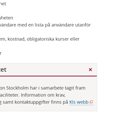
t
het
e
r
mheten
)
vändare med en lista på användare utanför
em, kostnad, obligatoriska kurser eller
r
tet
ion Stockholm har i samarbete tagit fram
aciliteter. Information om krav,
(
g samt kontaktuppgifter finns på
KIs webb
ö