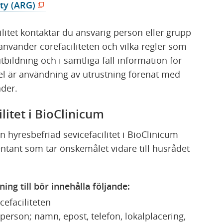
(
ty (ARG)
y
ö
t
litet kontaktar du ansvarig person eller grupp
p
t
använder corefaciliteten och vilka regler som
p
f
, utbildning och i samtliga fall information för
n
ö
el är användning av utrustning förenat med
a
n
ader.
s
s
i
t
litet i BioClinicum
n
e
y
r
 hyresbefriad sevicefacilitet i BioClinicum
t
)
tant som tar önskemålet vidare till husrådet
t
f
ö
ning till bör innehålla följande:
n
efaciliteten
s
erson; namn, epost, telefon, lokalplacering,