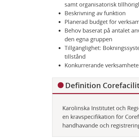
samt organisatorisk tillhörig
Beskrivning av funktion
Planerad budget för verksa
Behov baserat på antalet an
den egna gruppen
Tillgänglighet: Bokningssyst
tillstånd
Konkurrerande verksamhete
D
Definition Corefacili
ö
l
Karolinska Institutet och Reg
j
en kravspecifikation för Coref
handhavande och registrerin