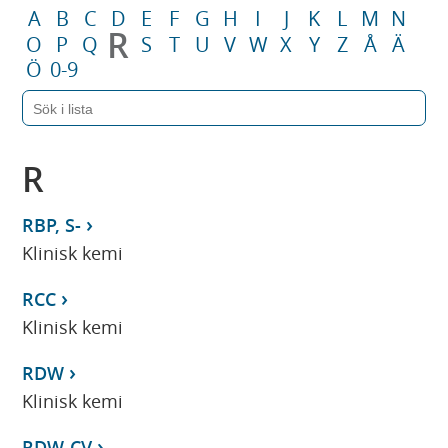
A
B
C
D
E
F
G
H
I
J
K
L
M
N
R
O
P
Q
S
T
U
V
W
X
Y
Z
Å
Ä
Ö
0-9
R
RBP, S-
Klinisk kemi
RCC
Klinisk kemi
RDW
Klinisk kemi
RDW-CV