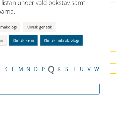
i listan under vald bokstav samt
parna.
armakologi
Klinisk genetik
in
Klinisk kemi
Klinisk mikrobiologi
Q
K
L
M
N
O
P
R
S
T
U
V
W