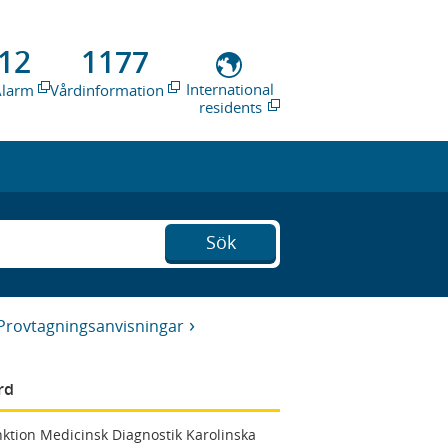
12
1177
International
Alarm
Vårdinformation
residents
Sök
Provtagningsanvisningar
rd
ktion Medicinsk Diagnostik Karolinska