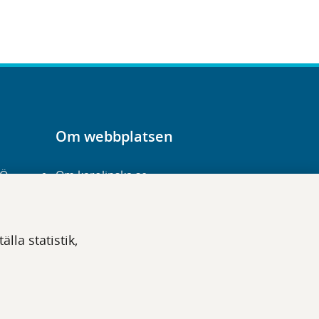
Om webbplatsen
-Ö
Om karolinska.se
Navigation och
hittbarhet
lla statistik,
Tillgänglighet
Om cookies