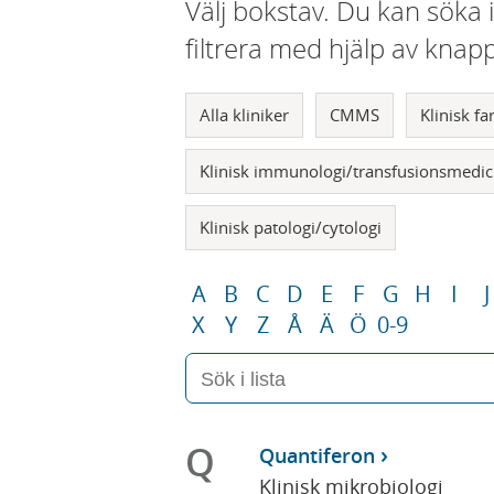
Välj bokstav. Du kan söka 
filtrera med hjälp av knap
Alla kliniker
CMMS
Klinisk f
Klinisk immunologi/transfusionsmedic
Klinisk patologi/cytologi
A
B
C
D
E
F
G
H
I
J
X
Y
Z
Å
Ä
Ö
0-9
Q
Quantiferon
Klinisk mikrobiologi