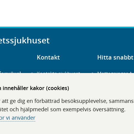
etssjukhuset
Kontakt
Hitta snabbt
fonväxel
Kontakta sjukhuset
Mottagningar A
23 700 00
Hitta hit
Frågor och svar
innehåller kakor (cookies)
För vårdgivare
Organisation
udentré
 att ge dig en förbättrad besöksupplevelse, sammanstä
niavägen 3
Press
Digitala tjänster
itet och hjälpmedel som exempelvis översättning.
or vi använder