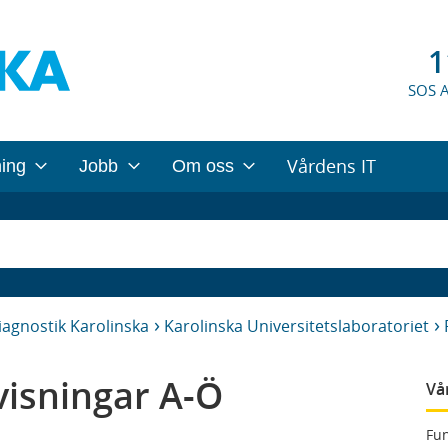
1
SOS 
Vårdens IT
ning
Jobb
Om oss
iagnostik Karolinska
Karolinska Universitetslaboratoriet
isningar A-Ö
Vå
Fun