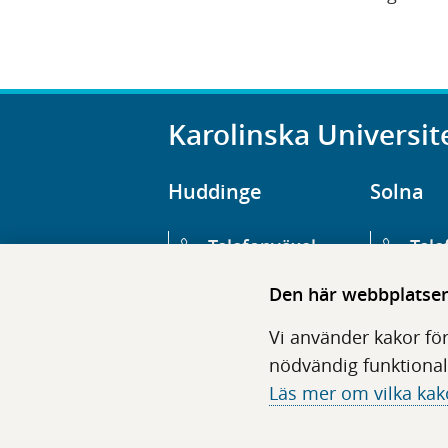
Karolinska Universit
Huddinge
Solna
Telefonväxel
Tele
08-123 800 00
08-1
Den här webbplatsen 
Huvudentré
Huv
Vi använder kakor för
Hälsovägen 13
Euge
nödvändig funktional
Läs mer om vilka kak