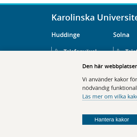
Karolinska Universit
Huddinge
Solna
Telefonväxel
Tele
08-123 800 00
08-1
Den här webbplatsen 
Huvudentré
Huv
Vi använder kakor för
Hälsovägen 13
Euge
nödvändig funktional
Läs mer om vilka kak
Följ oss i sociala medier
Hantera kakor
F
F
F
F