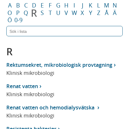
A
B
C
D
E
F
G
H
I
J
K
L
M
N
R
O
P
Q
S
T
U
V
W
X
Y
Z
Å
Ä
Ö
0-9
R
Rektumsekret, mikrobiologisk provtagning
Klinisk mikrobiologi
Renat vatten
Klinisk mikrobiologi
Renat vatten och hemodialysvätska
Klinisk mikrobiologi
Resistenta bakterier