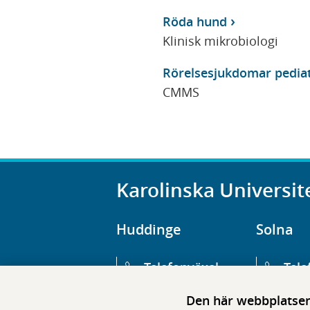
Röda hund
Klinisk mikrobiologi
Rörelsesjukdomar pediat
CMMS
Karolinska Universit
Huddinge
Solna
Telefonväxel
Tele
08-123 800 00
08-1
Den här webbplatsen 