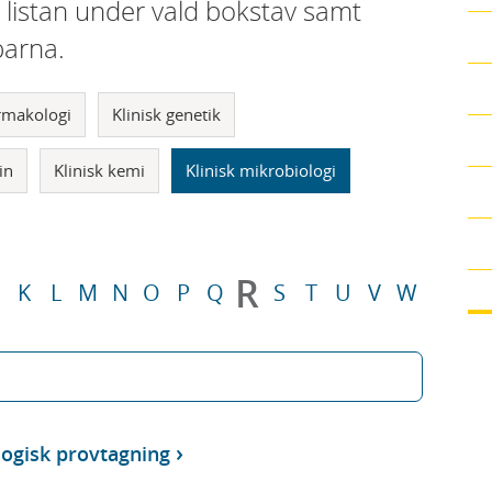
i listan under vald bokstav samt
parna.
armakologi
Klinisk genetik
in
Klinisk kemi
Klinisk mikrobiologi
R
K
L
M
N
O
P
Q
S
T
U
V
W
ogisk provtagning