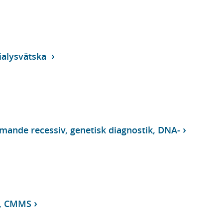
ialysvätska
nde recessiv, genetisk diagnostik, DNA-
r, CMMS