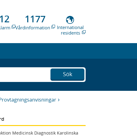
12
1177
International
Alarm
Vårdinformation
residents
Sök
Provtagningsanvisningar
rd
ktion Medicinsk Diagnostik Karolinska