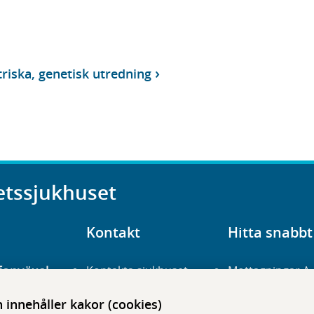
riska, genetisk utredning
etssjukhuset
Kontakt
Hitta snabbt
fonväxel
Kontakta sjukhuset
Mottagningar A
23 700 00
Hitta hit
Frågor och svar
innehåller kakor (cookies)