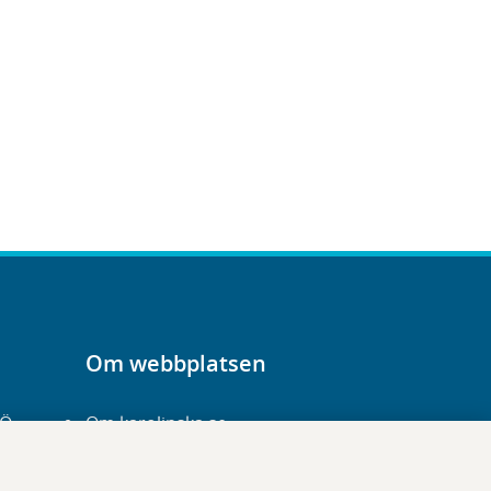
Om webbplatsen
-Ö
Om karolinska.se
Navigation och