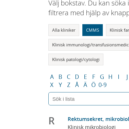
Välj bokstav. Du kan söka 
filtrera med hjälp av knap
Alla kliniker
CMMS
Klinisk f
Klinisk immunologi/transfusionsmedic
Klinisk patologi/cytologi
A
B
C
D
E
F
G
H
I
J
X
Y
Z
Å
Ä
Ö
0-9
R
Rektumsekret, mikrobiol
Klinisk mikrobiologi