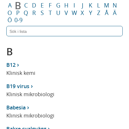
B
A
C
D
E
F
G
H
I
J
K
L
M
N
O
P
Q
R
S
T
U
V
W
X
Y
Z
Å
Ä
Ö
0-9
B
B12
Klinisk kemi
B19 virus
Klinisk mikrobiologi
Babesia
Klinisk mikrobiologi
Bakre svalgvägg