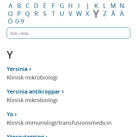
A
B
C
D
E
F
G
H
I
J
K
L
M
N
Y
O
P
Q
R
S
T
U
V
W
X
Z
Å
Ä
Ö
0-9
Y
Yersinia
Klinisk mikrobiologi
Yersinia antikroppar
Klinisk mikrobiologi
Yo
Klinisk immunologi/transfusionsmedicin
Ytprovtagning