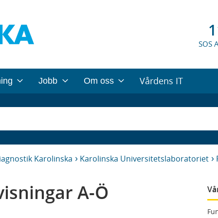
1
SOS 
Vårdens IT
ning
Jobb
Om oss
iagnostik Karolinska
Karolinska Universitetslaboratoriet
isningar A-Ö
Vå
Fun