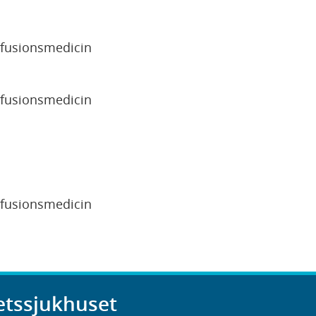
sfusionsmedicin
sfusionsmedicin
sfusionsmedicin
etssjukhuset