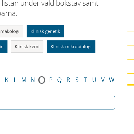
i listan under vald bokstav samt
parna.
armakologi
Klinisk genetik
in
Klinisk kemi
Klinisk mikrobiologi
O
K
L
M
N
P
Q
R
S
T
U
V
W