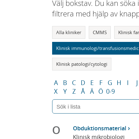
Välj bokstav. Du kan söka 
filtrera med hjälp av knap
Alla kliniker
CMMS
Klinisk f
Klinisk immunologi/transfusionsmedic
Klinisk patologi/cytologi
A
B
C
D
E
F
G
H
I
J
X
Y
Z
Å
Ä
Ö
0-9
O
Obduktionsmaterial
Klinisk mikrobiologi