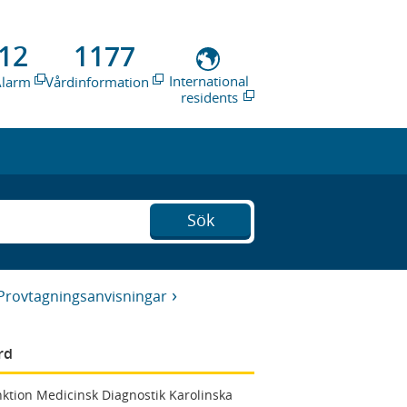
12
1177
International
Alarm
Vårdinformation
residents
Sök
Provtagningsanvisningar
rd
ktion Medicinsk Diagnostik Karolinska