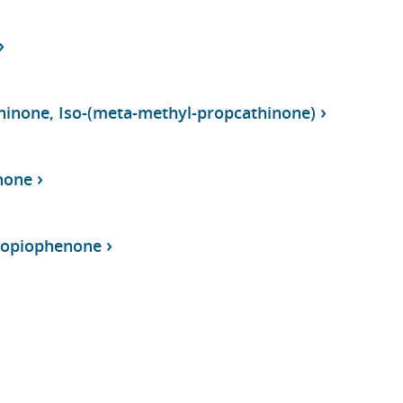
hinone, Iso-(meta-methyl-propcathinone)
none
propiophenone