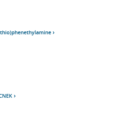
lthio)phenethylamine
DCNEK