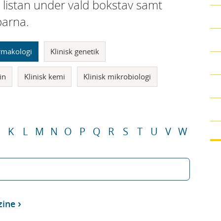
i listan under vald bokstav samt
parna.
armakologi
Klinisk genetik
in
Klinisk kemi
Klinisk mikrobiologi
K
L
M
N
O
P
Q
R
S
T
U
V
W
zine