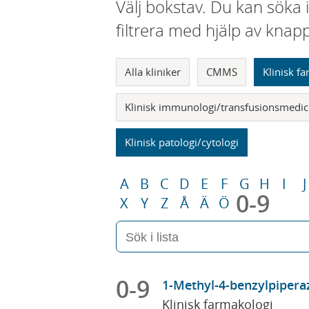
Välj bokstav. Du kan söka 
filtrera med hjälp av knap
Alla kliniker
CMMS
Klinisk f
Klinisk immunologi/transfusionsmedic
Klinisk patologi/cytologi
A
B
C
D
E
F
G
H
I
J
0-9
X
Y
Z
Å
Ä
Ö
0-9
1-Methyl-4-benzylpipera
Klinisk farmakologi