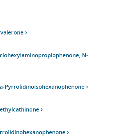
ovalerone
yclohexylaminopropiophenone, N-
ha-Pyrrolidinoisohexanophenone
ethylcathinone
yrrolidinohexanophenone