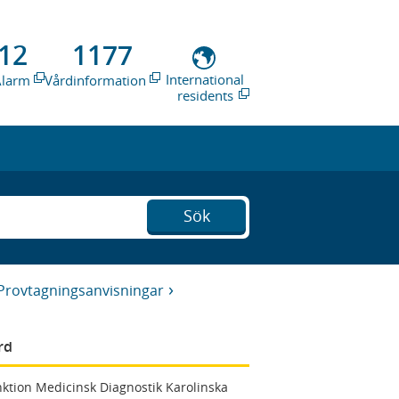
12
1177
International
Alarm
Vårdinformation
residents
Sök
Provtagningsanvisningar
rd
ktion Medicinsk Diagnostik Karolinska