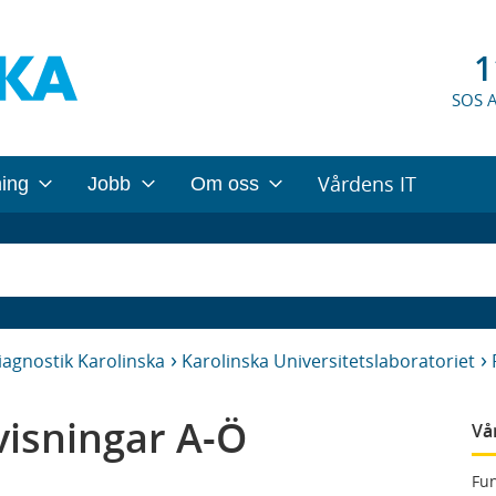
1
SOS 
Vårdens IT
ning
Jobb
Om oss
iagnostik Karolinska
Karolinska Universitetslaboratoriet
isningar A-Ö
Vå
Fun