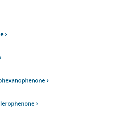
ne
isohexanophenone
alerophenone