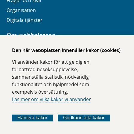
Frågor och svar
Organisation
Digitala tjänster
Om webbplatsen
Om karolinska.se
Den här webbplatsen innehåller kakor (cookies)
Navigation och hittbarhet
Vi använder kakor för att ge dig en
Tillgänglighet
förbättrad besöksupplevelse,
sammanställa statistik, nödvändig
Om cookies
funktionalitet och hjälpmedel som
exempelvis översättning.
Följ oss i sociala medier
Läs mer om vilka kakor vi använder
F
F
F
F
ö
ö
ö
ö
Hantera kakor
Godkänn alla kakor
l
l
l
l
j
j
j
j