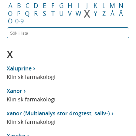
A
B
C
D
E
F
G
H
I
J
K
L
M
N
X
O
P
Q
R
S
T
U
V
W
Y
Z
Å
Ä
Ö
0-9
X
Xaluprine
Klinisk farmakologi
Xanor
Klinisk farmakologi
xanor (Multianalys stor drogtest, saliv-)
Klinisk farmakologi
Xarelto