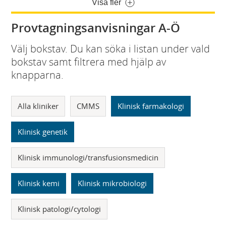
Visa fler
Provtagningsanvisningar A-Ö
Välj bokstav. Du kan söka i listan under vald
bokstav samt filtrera med hjälp av
knapparna.
Alla kliniker
CMMS
Klinisk farmakologi
Klinisk genetik
Klinisk immunologi/transfusionsmedicin
Klinisk kemi
Klinisk mikrobiologi
Klinisk patologi/cytologi