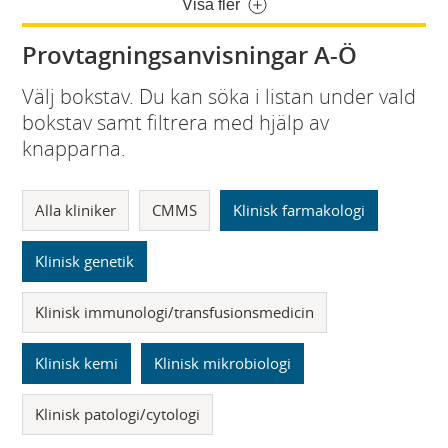
Visa fler
Provtagningsanvisningar A-Ö
Välj bokstav. Du kan söka i listan under vald
bokstav samt filtrera med hjälp av
knapparna.
Alla kliniker
CMMS
Klinisk farmakologi
Klinisk genetik
Klinisk immunologi/transfusionsmedicin
Klinisk kemi
Klinisk mikrobiologi
Klinisk patologi/cytologi