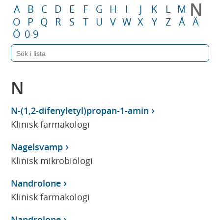
N
A
B
C
D
E
F
G
H
I
J
K
L
M
O
P
Q
R
S
T
U
V
W
X
Y
Z
Å
Ä
Ö
0-9
N
N-(1,2-difenyletyl)propan-1-amin
Klinisk farmakologi
Nagelsvamp
Klinisk mikrobiologi
Nandrolone
Klinisk farmakologi
Nandrolone