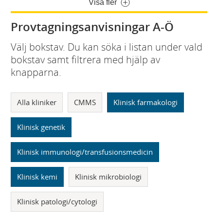
Visa fler
Provtagningsanvisningar A-Ö
Välj bokstav. Du kan söka i listan under vald
bokstav samt filtrera med hjälp av
knapparna.
Alla kliniker
CMMS
Klinisk farmakologi
Klinisk genetik
Klinisk immunologi/transfusionsmedicin
Klinisk kemi
Klinisk mikrobiologi
Klinisk patologi/cytologi