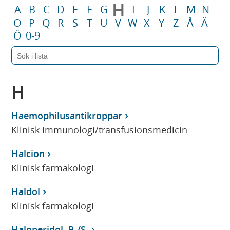
H
A
B
C
D
E
F
G
I
J
K
L
M
N
O
P
Q
R
S
T
U
V
W
X
Y
Z
Å
Ä
Ö
0-9
H
Haemophilusantikroppar
Klinisk immunologi/transfusionsmedicin
Halcion
Klinisk farmakologi
Haldol
Klinisk farmakologi
Haloperidol, P-/S-