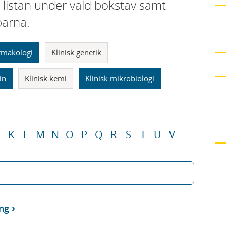
i listan under vald bokstav samt
parna.
armakologi
Klinisk genetik
in
Klinisk kemi
Klinisk mikrobiologi
K
L
M
N
O
P
Q
R
S
T
U
V
ng