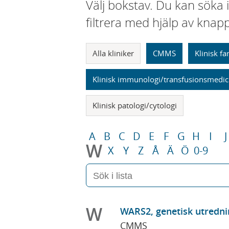
Välj bokstav. Du kan söka 
filtrera med hjälp av knap
Alla kliniker
CMMS
Klinisk f
Klinisk immunologi/transfusionsmedic
Klinisk patologi/cytologi
A
B
C
D
E
F
G
H
I
J
W
X
Y
Z
Å
Ä
Ö
0-9
W
WARS2, genetisk utredni
CMMS