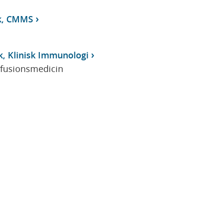
ik, CMMS
k, Klinisk Immunologi
sfusionsmedicin