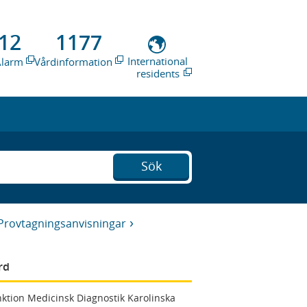
12
1177
International
Alarm
Vårdinformation
residents
Sök
Provtagningsanvisningar
rd
ktion Medicinsk Diagnostik Karolinska