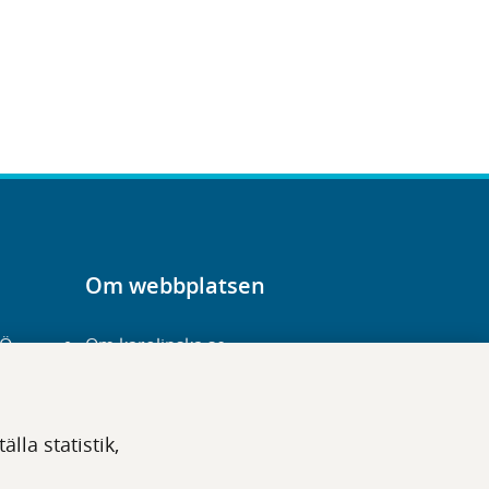
Om webbplatsen
-Ö
Om karolinska.se
Navigation och
hittbarhet
lla statistik,
Tillgänglighet