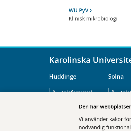
WU PyV
Klinisk mikrobiologi
Karolinska Universit
Huddinge
Solna
Telefonväxel
Tele
08-123 800 00
08-1
Den här webbplatsen 
Huvudentré
Huv
Vi använder kakor för
Hälsovägen 13
Euge
nödvändig funktional