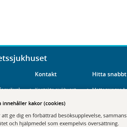
etssjukhuset
Kontakt
Hitta snabbt
fonväxel
Kontakta sjukhuset
Mottagningar A
23 700 00
Hitta hit
Frågor och svar
innehåller kakor (cookies)
För vårdgivare
Organisation
udentré
 att ge dig en förbättrad besöksupplevelse, sammanstä
niavägen 3
Press
Digitala tjänster
itet och hjälpmedel som exempelvis översättning.