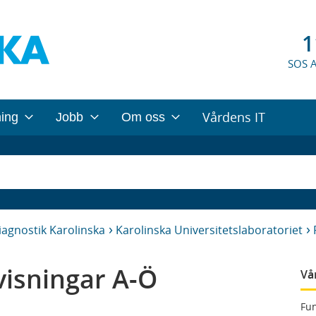
1
SOS 
Vårdens IT
ning
Jobb
Om oss
iagnostik Karolinska
Karolinska Universitetslaboratoriet
isningar A-Ö
Vå
Fun