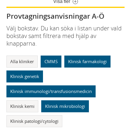
Visa fler
Provtagningsanvisningar A-Ö
Välj bokstav. Du kan söka i listan under vald
bokstav samt filtrera med hjälp av
knapparna.
Alla kliniker
CMMS
Klinisk farmakologi
Klinisk genetik
Klinisk immunologi/transfusionsmedicin
Klinisk kemi
Klinisk mikrobiologi
Klinisk patologi/cytologi