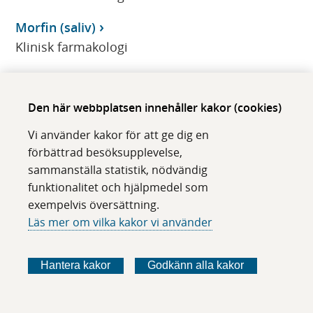
Morfin (saliv)
Klinisk farmakologi
Morfin, P-
Klinisk farmakologi
Den här webbplatsen innehåller kakor (cookies)
Morfin, U-
Vi använder kakor för att ge dig en
Klinisk farmakologi
förbättrad besöksupplevelse,
sammanställa statistik, nödvändig
Morquio A
funktionalitet och hjälpmedel som
CMMS
exempelvis översättning.
Läs mer om vilka kakor vi använder
Morquios sjukdom typ A, genetisk diagnostik
CMMS
Hantera kakor
Godkänn alla kakor
Mottagare/Givare-test
Klinisk immunologi/transfusionsmedicin