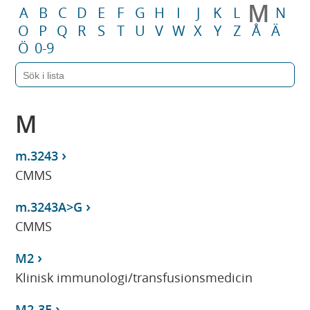
M
A
B
C
D
E
F
G
H
I
J
K
L
N
O
P
Q
R
S
T
U
V
W
X
Y
Z
Å
Ä
Ö
0-9
M
m.3243
CMMS
m.3243A>G
CMMS
M2
Klinisk immunologi/transfusionsmedicin
M2-3E