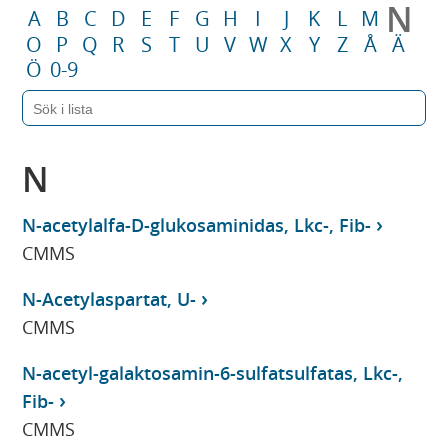
N
A
B
C
D
E
F
G
H
I
J
K
L
M
O
P
Q
R
S
T
U
V
W
X
Y
Z
Å
Ä
Ö
0-9
N
N-acetylalfa-D-glukosaminidas, Lkc-, Fib-
CMMS
N-Acetylaspartat, U-
CMMS
N-acetyl-galaktosamin-6-sulfatsulfatas, Lkc-,
Fib-
CMMS