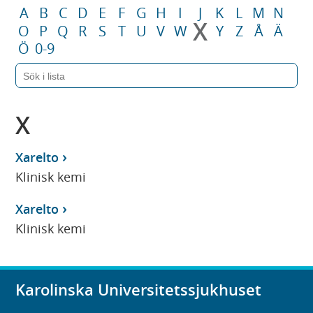
A
B
C
D
E
F
G
H
I
J
K
L
M
N
X
O
P
Q
R
S
T
U
V
W
Y
Z
Å
Ä
Ö
0-9
X
Xarelto
Klinisk kemi
Xarelto
Klinisk kemi
Karolinska Universitetssjukhuset