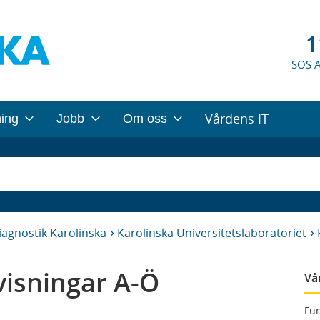
1
SOS 
Vårdens IT
ning
Jobb
Om oss
iagnostik Karolinska
Karolinska Universitetslaboratoriet
isningar A-Ö
Vå
Fun