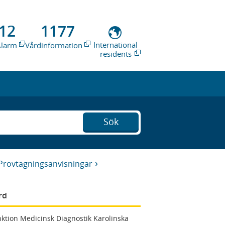
12
1177
International
Alarm
Vårdinformation
residents
Sök
Provtagningsanvisningar
rd
ktion Medicinsk Diagnostik Karolinska