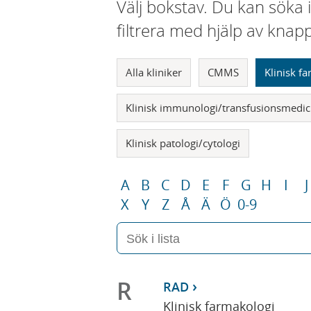
Välj bokstav. Du kan söka 
filtrera med hjälp av knap
Alla kliniker
CMMS
Klinisk f
Klinisk immunologi/transfusionsmedic
Klinisk patologi/cytologi
A
B
C
D
E
F
G
H
I
J
X
Y
Z
Å
Ä
Ö
0-9
R
RAD
Klinisk farmakologi