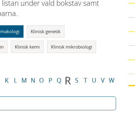
i listan under vald bokstav samt
parna.
armakologi
Klinisk genetik
in
Klinisk kemi
Klinisk mikrobiologi
R
K
L
M
N
O
P
Q
S
T
U
V
W