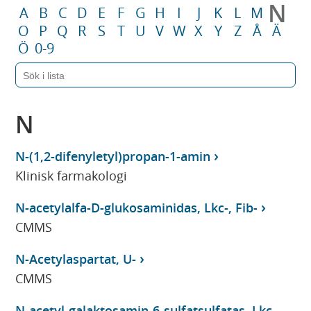
N
A
B
C
D
E
F
G
H
I
J
K
L
M
O
P
Q
R
S
T
U
V
W
X
Y
Z
Å
Ä
Ö
0-9
N
N-(1,2-difenyletyl)propan-1-amin
Klinisk farmakologi
N-acetylalfa-D-glukosaminidas, Lkc-, Fib-
CMMS
N-Acetylaspartat, U-
CMMS
N-acetyl-galaktosamin-6-sulfatsulfatas, Lkc-,