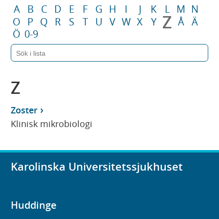
A
B
C
D
E
F
G
H
I
J
K
L
M
N
Z
O
P
Q
R
S
T
U
V
W
X
Y
Å
Ä
Ö
0-9
Z
Zoster
Klinisk mikrobiologi
Karolinska Universitetssjukhuset
Huddinge