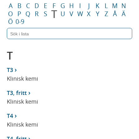
A
B
C
D
E
F
G
H
I
J
K
L
M
N
T
O
P
Q
R
S
U
V
W
X
Y
Z
Å
Ä
Ö
0-9
T
T3
Klinisk kemi
T3, fritt
Klinisk kemi
T4
Klinisk kemi
T4, fritt