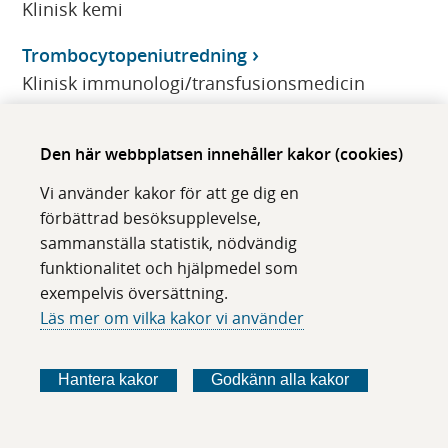
Klinisk kemi
Trombocytopeniutredning
Klinisk immunologi/transfusionsmedicin
Trombocytreceptorer (Glykoprotein Ib + IIIa,
Den här webbplatsen innehåller kakor (cookies)
P-Selektin), Trc-
Klinisk kemi
Vi använder kakor för att ge dig en
förbättrad besöksupplevelse,
Trombocytrefraktäritet
sammanställa statistik, nödvändig
Klinisk immunologi/transfusionsmedicin
funktionalitet och hjälpmedel som
exempelvis översättning.
Tromboelastometri, ROTEM med fibrinogen
Läs mer om vilka kakor vi använder
Klinisk immunologi/transfusionsmedicin
Trombospondin typ 1-domäninnehållande 7A
Hantera kakor
Godkänn alla kakor
(THSD7A)-ak (IgG)
Klinisk immunologi/transfusionsmedicin